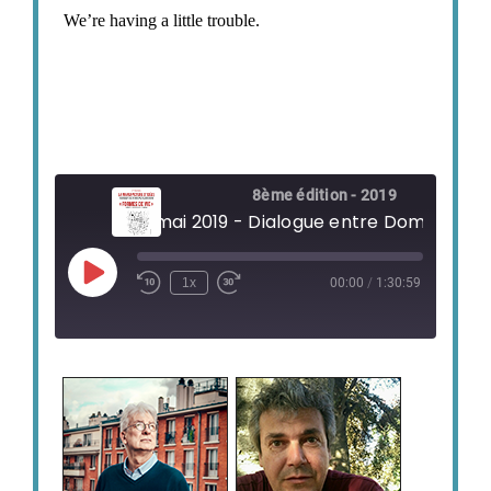
8ème édition - 2019
Play
1x
00:00
/
1:30:59
Episode