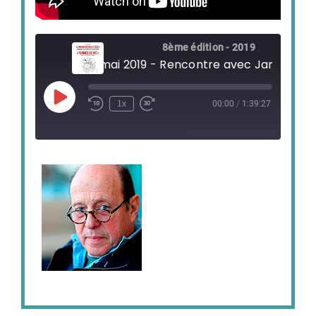
8ème édition - 2019
Play
1x
00:00
/
1:39:27
Episode