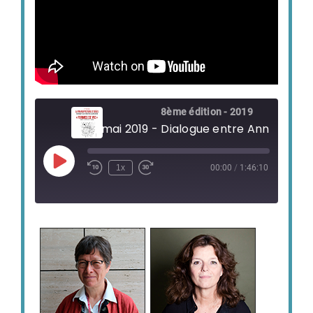
8ème édition - 2019
Play
1x
00:00
/
1:46:10
Episode