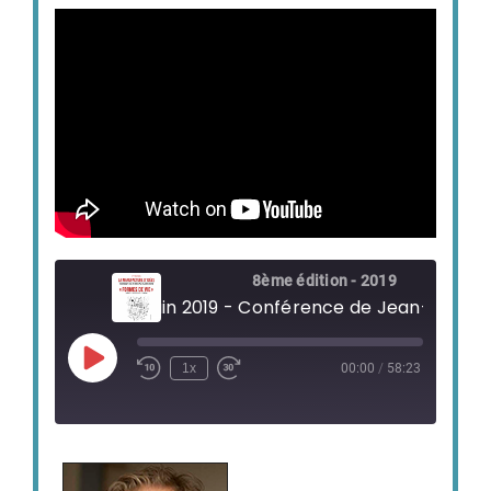
8ème édition - 2019
Play
1x
00:00
/
58:23
Episode