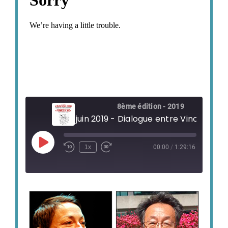
8ème édition - 2019
Play
1x
00:00
/
1:29:16
Episode