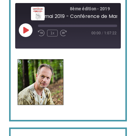
8ème édition - 2019
Play
1x
00:00
/
1:07:22
Episode