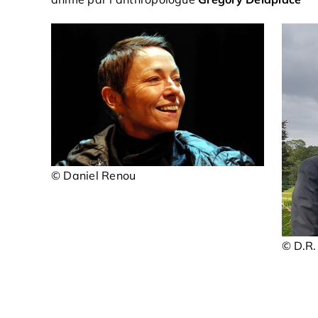
© Daniel Renou
© D.R.