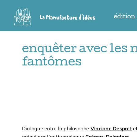
Passer
au
édition
contenu
enquêter avec les m
fantômes
Dialogue entre la philosophe
Vinciane Despret
et
animé par l’anthropologue
Grégory Delaplace