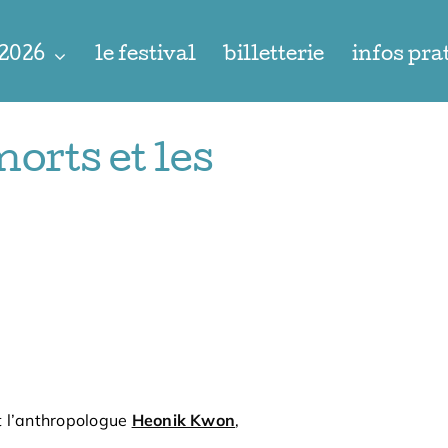
 2026
le festival
billetterie
infos pra
orts et les
 l’anthropologue
Heonik Kwon
,