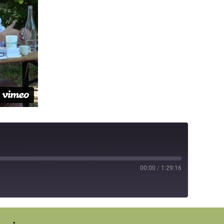
00:00
/
1:29:16