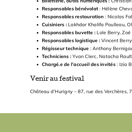
Billetterie, outils numériques :
Christia
Responsables bénévolat
: Hélène Cheva
Responsables restauration
: Nicolas F
Cuisiniers :
Lakhdar Khalifa Poulleau, O
Responsables buvette :
Lole Berry, Zoé
Responsables logistique :
Vincent Berry
Régisseur technique
: Anthony Berniga
Techniciens :
Yvan Clerc, Natacha Raul
Chargé.e de l’accueil des invités
: Izia 
Venir au festival
Château d’Hurigny – 87, rue des Verchères,