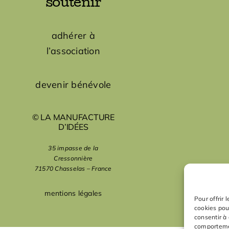
soutenir
adhérer à
l’association
devenir bénévole
© LA MANUFACTURE
D’IDÉES
35 impasse de la
Cressonnière
71570 Chasselas – France
mentions légales
Pour offrir 
cookies pou
consentir à
comportemen