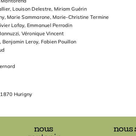
n Maritorena
llier, Louison Delestre, Miriam Guérin
ahy, Marie Sammarone, Marie-Christine Termine
livier Lafay, Emmanuel Perrodin
 Iannuzzi, Véronique Vincent
, Benjamin Leroy, Fabien Pouillon
ud
t
Bernard
 71870 Hurigny
nous
nous 