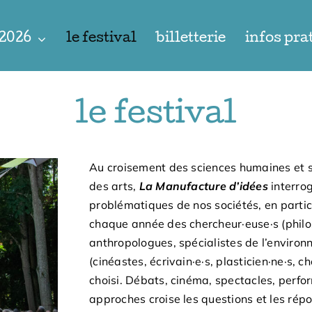
 2026
le festival
billetterie
infos pra
le festival
Au croisement des sciences humaines et s
des arts,
La Manufacture d’idées
interro
problématiques de nos sociétés, en particu
chaque année des chercheur·euse·s (philos
anthropologues, spécialistes de l’environ
(cinéastes, écrivain·e·s, plasticien·ne·s,
choisi. Débats, cinéma, spectacles, perfor
approches croise les questions et les répo