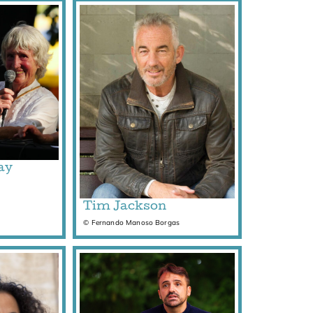
ay
Tim Jackson
© Fernando Manoso Borgas