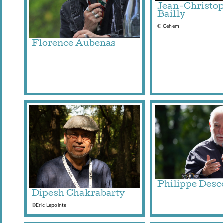
Jean-Christo
Bailly
© Cehem
Florence Aubenas
Philippe Desc
Dipesh Chakrabarty
©Eric Lepointe