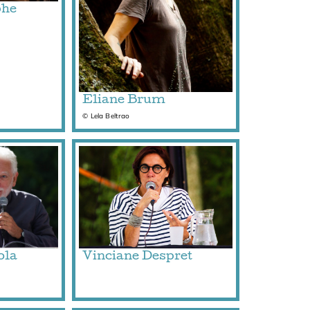
phe
Eliane Brum
© Lela Beltrao
ola
Vinciane Despret