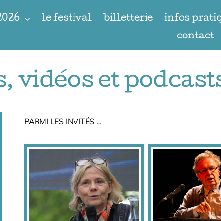
 2026
le festival
billetterie
infos prati
contact
vidéos et podcasts
PARMI LES INVITÉS …