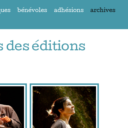
ques
bénévoles
adhésions
archives
 des éditions