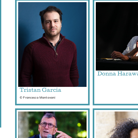
Donna Haraw
Tristan Garcia
© Francesca Mantovani