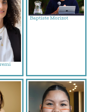
Baptiste Morizot
remi