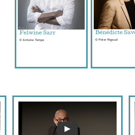
Bénédicte Sav
Felwine Sarr
© Peter Rigaud
© Antoine Tempe