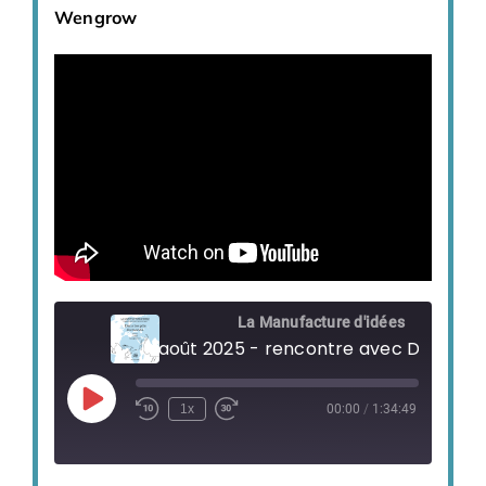
Wengrow
La Manufacture d'idées
Play
1x
00:00
/
1:34:49
Episode