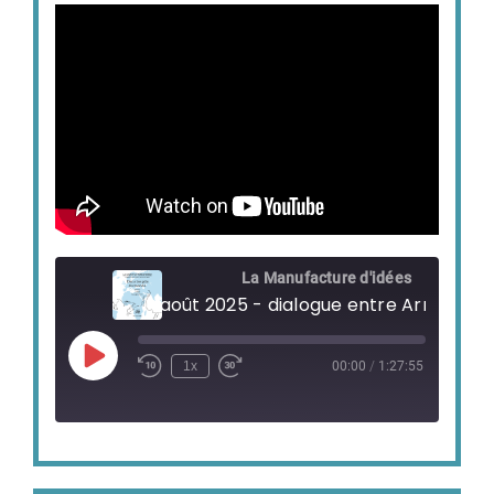
La Manufacture d'idées
Play
1x
00:00
/
1:27:55
Episode