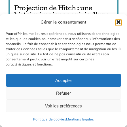
Projection de Hitch : une
histoire iranienne suivie d’une
Gérer le consentement
rencontre
Projection de
Hitch. Une histoire iranienne
Pour offrir les meilleures expériences, nous utilisons des technologies
telles que les cookies pour stocker et/ou accéder aux informations des
suivie d’une rencontre avec l’anthropologue
appareils. Le fait de consentir à ces technologies nous permettra de
Chowra Makaremi
traiter des données telles que le comportement de navigation ou les ID
uniques sur ce site. Le fait de ne pas consentir ou de retirer son
consentement peut avoir un effet négatif sur certaines
caractéristiques et fonctions.
Accepter
Refuser
Voir les préférences
Politique de cookies
Mentions légales