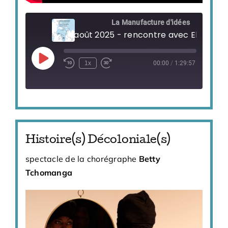
La Manufacture d'idées
22 août 2025 - rencontre avec Eliane B
Play
1x
00:00
/
1:29:57
Episode
Histoire(s) Décoloniale(s)
spectacle de la chorégraphe
Betty
Tchomanga