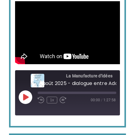
La Manufacture d'idées
Play
1x
00:00
/
1:27:58
Episode