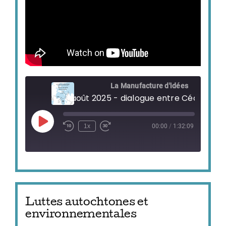
La Manufacture d'idées
Play
1x
00:00
/
1:32:09
Episode
Luttes autochtones et
environnementales