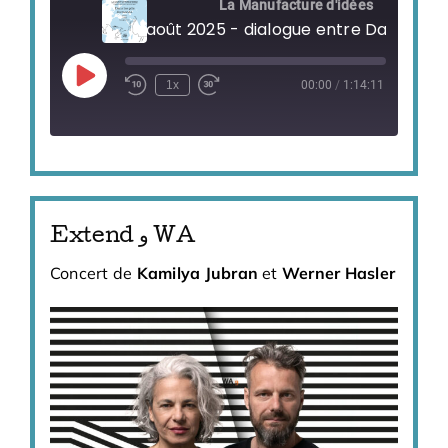
La Manufacture d'idées
Play
1x
00:00
/
1:14:11
Episode
Extend و WA
Concert de
Kamilya Jubran
et
Werner Hasler