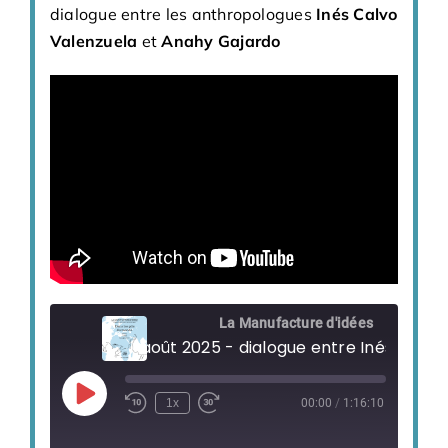
dialogue entre les anthropologues
Inés Calvo
Valenzuela
et
Anahy Gajardo
La Manufacture d'idées
Play
1x
00:00
/
1:16:10
Episode