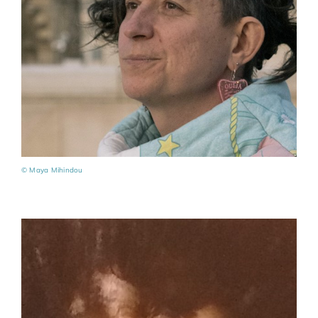
Bénévoles
Adhésions
Archives
Contact
© Maya Mihindou