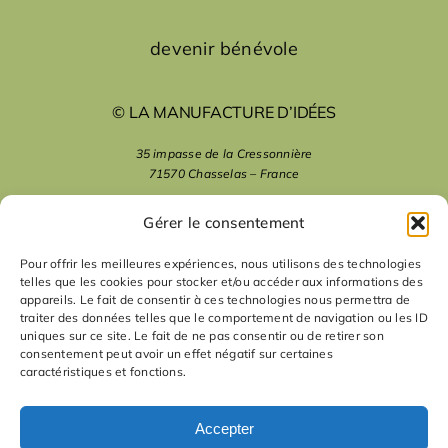
devenir bénévole
© LA MANUFACTURE D’IDÉES
35 impasse de la Cressonnière
71570 Chasselas – France
mentions légales
Gérer le consentement
Pour offrir les meilleures expériences, nous utilisons des technologies
telles que les cookies pour stocker et/ou accéder aux informations des
nous suivre
appareils. Le fait de consentir à ces technologies nous permettra de
traiter des données telles que le comportement de navigation ou les ID
uniques sur ce site. Le fait de ne pas consentir ou de retirer son
nous contacter
consentement peut avoir un effet négatif sur certaines
caractéristiques et fonctions.
contact
Accepter