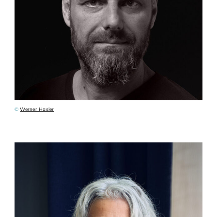
Adhésions
Archives
Contact
©
Werner Hasler