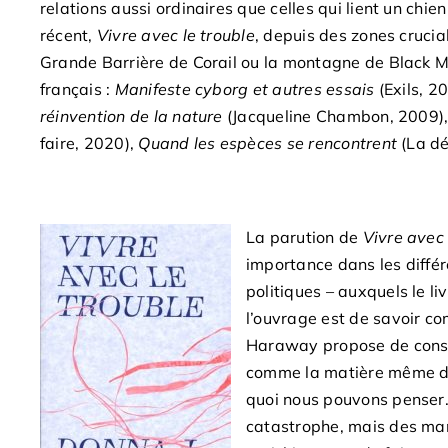
relations aussi ordinaires que celles qui lient un chi
récent,
Vivre avec le trouble
, depuis des zones cruci
Grande Barrière de Corail ou la montagne de Black M
français :
Manifeste cyborg et autres essais
(Exils, 2
réinvention de la nature
(Jacqueline Chambon, 2009)
faire, 2020),
Quand les espèces se rencontrent
(La dé
La parution de
Vivre avec 
importance dans les différ
politiques – auxquels le l
l’ouvrage est de savoir c
Haraway propose de consid
comme la matière même de 
quoi nous pouvons penser. 
catastrophe, mais des man