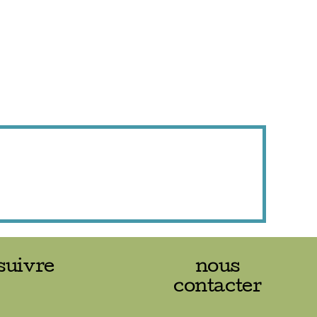
suivre
nous
contacter