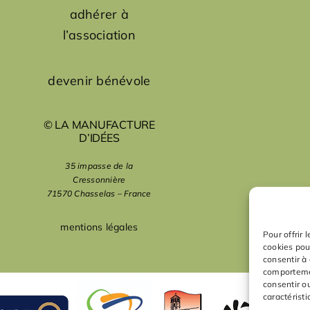
adhérer à
l’association
devenir bénévole
© LA MANUFACTURE
D’IDÉES
35 impasse de la
Cressonnière
71570 Chasselas – France
mentions légales
Pour offrir 
cookies pou
consentir à
comportemen
consentir o
caractéristi