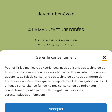
devenir bénévole
© LA MANUFACTURE D’IDÉES
35 impasse de la Cressonnière
71570 Chasselas – France
mentions légales
Gérer le consentement
Pour offrir les meilleures expériences, nous utilisons des technologies
telles que les cookies pour stocker et/ou accéder aux informations des
nous suivre
appareils. Le fait de consentir à ces technologies nous permettra de
traiter des données telles que le comportement de navigation ou les ID
uniques sur ce site. Le fait de ne pas consentir ou de retirer son
nous contacter
consentement peut avoir un effet négatif sur certaines
caractéristiques et fonctions.
contact
Accepter