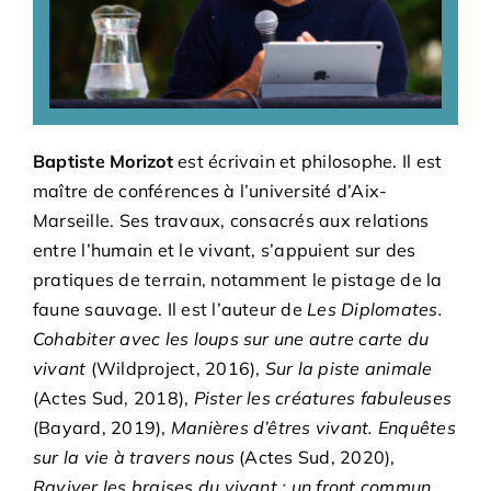
Adhésions
Archives
Contact
Baptiste Morizot
est écrivain et philosophe. Il est
maître de conférences à l’université d’Aix-
Marseille. Ses travaux, consacrés aux relations
entre l’humain et le vivant, s’appuient sur des
pratiques de terrain, notamment le pistage de la
faune sauvage. Il est l’auteur de
Les Diplomates.
Cohabiter avec les loups sur une autre carte du
vivant
(Wildproject, 2016),
Sur la piste animale
(Actes Sud, 2018),
Pister les créatures fabuleuses
(Bayard, 2019),
Manières d’êtres vivant. Enquêtes
sur la vie à travers nous
(Actes Sud, 2020),
Raviver les braises du vivant : un front commun