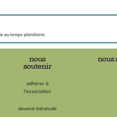
ale au temps planétaire
nous
nous 
soutenir
adhérer à
l’association
devenir bénévole