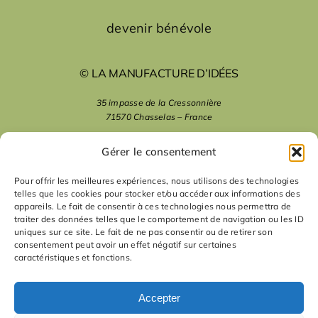
devenir bénévole
© LA MANUFACTURE D’IDÉES
35 impasse de la Cressonnière
71570 Chasselas – France
mentions légales
Gérer le consentement
Pour offrir les meilleures expériences, nous utilisons des technologies
telles que les cookies pour stocker et/ou accéder aux informations des
nous suivre
appareils. Le fait de consentir à ces technologies nous permettra de
traiter des données telles que le comportement de navigation ou les ID
uniques sur ce site. Le fait de ne pas consentir ou de retirer son
nous contacter
consentement peut avoir un effet négatif sur certaines
caractéristiques et fonctions.
contact
Accepter