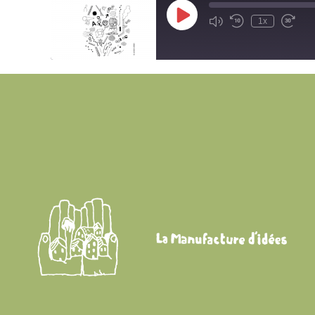
Play
1x
Episode