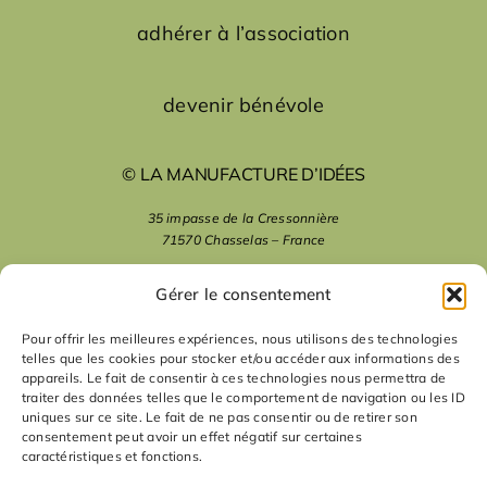
adhérer à l’association
devenir bénévole
© LA MANUFACTURE D’IDÉES
35 impasse de la Cressonnière
71570 Chasselas – France
mentions légales
Gérer le consentement
Pour offrir les meilleures expériences, nous utilisons des technologies
telles que les cookies pour stocker et/ou accéder aux informations des
nous suivre
appareils. Le fait de consentir à ces technologies nous permettra de
traiter des données telles que le comportement de navigation ou les ID
uniques sur ce site. Le fait de ne pas consentir ou de retirer son
nous contacter
consentement peut avoir un effet négatif sur certaines
caractéristiques et fonctions.