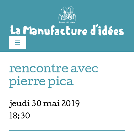
Passer
au
contenu
Toggle
Navigation
édition 2026
rencontre avec
Le festival
pierre pica
Billetterie
jeudi 30 mai 2019
18:30
Infos pratiques