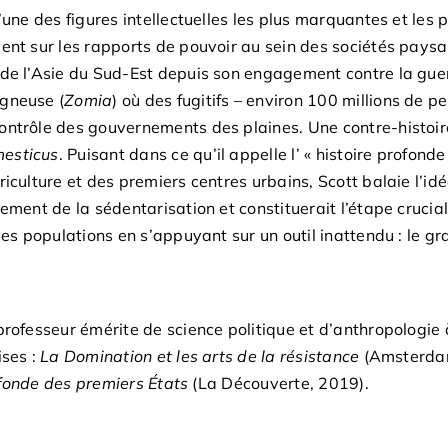
l’une des figures intellectuelles les plus marquantes et les
ent sur les rapports de pouvoir au sein des sociétés paysa
de l’Asie du Sud-Est depuis son engagement contre la guer
gneuse (
Zomia
) où des fugitifs – environ 100 millions de p
ontrôle des gouvernements des plaines. Une contre-histoir
esticus
. Puisant dans ce qu’il appelle l’ « histoire profond
iculture et des premiers centres urbains, Scott balaie l’id
ement de la sédentarisation et constituerait l’étape cruciale 
les populations en s’appuyant sur un outil inattendu : le grain
rofesseur émérite de science politique et d’anthropologie à
ises :
La Domination et les arts de la résistance
(Amsterda
fonde des premiers États
(La Découverte, 2019).