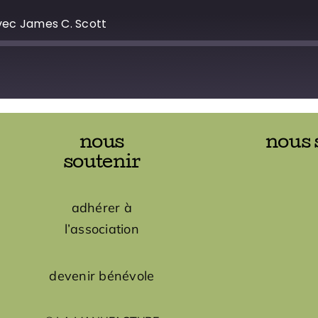
vec James C. Scott
nous
nous 
soutenir
adhérer à
l’association
devenir bénévole