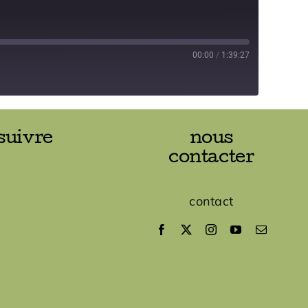
00:00
/
1:39:27
suivre
nous
contacter
contact