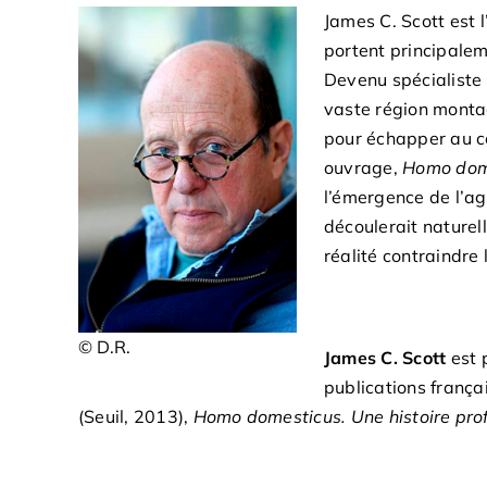
James C. Scott est 
portent principalem
Devenu spécialiste 
vaste région monta
pour échapper au c
ouvrage,
Homo dom
l’émergence de l’agr
découlerait naturell
réalité contraindre 
© D.R.
James C. Scott
est p
publications frança
(Seuil, 2013),
Homo domesticus. Une histoire pro