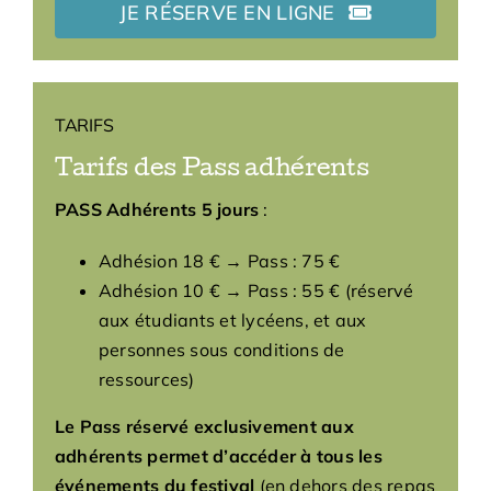
JE RÉSERVE EN LIGNE
TARIFS
Tarifs des Pass adhérents
PASS Adhérents 5 jours
:
Adhésion 18 € → Pass : 75 €
Adhésion 10 € → Pass : 55 € (réservé
aux étudiants et lycéens, et aux
personnes sous conditions de
ressources)
Le Pass réservé exclusivement aux
adhérents permet d’accéder à tous les
événements du festival
(en dehors des repas