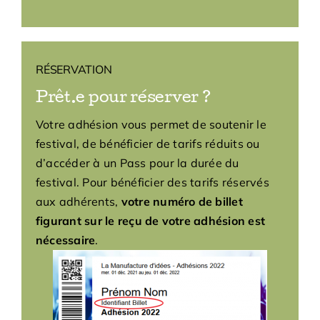
RÉSERVATION
Prêt.e pour réserver ?
Votre adhésion vous permet de soutenir le
festival, de bénéficier de tarifs réduits ou
d’accéder à un Pass pour la durée du
festival. Pour bénéficier des tarifs réservés
aux adhérents,
votre numéro de billet
figurant sur le reçu de votre adhésion est
nécessaire
.