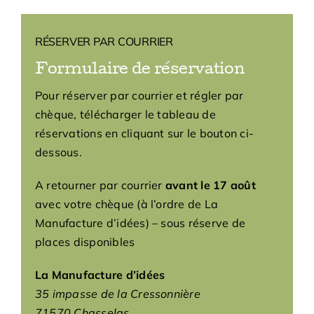
RÉSERVER PAR COURRIER
Formulaire de réservation
Pour réserver par courrier et régler par
chèque, télécharger le tableau de
réservations en cliquant sur le bouton ci-
dessous.
A retourner par courrier
avant le 17 août
avec votre chèque (à l’ordre de La
Manufacture d’idées) – sous réserve de
places disponibles
La Manufacture d’idées
35 impasse de la Cressonnière
71570 Chasselas