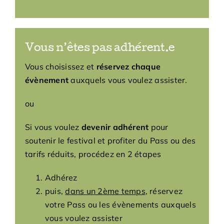
Vous n’êtes pas adhérent.e
Vous choisissez et
réservez chaque
évènement
auxquels vous voulez assister.
ou
Si vous voulez
devenir adhérent
pour
soutenir le festival et profiter du Pass ou des
tarifs réduits, procédez en 2 étapes
Adhérez
puis,
dans un 2ème temps
, réservez
votre Pass ou les évènements auxquels
vous voulez assister