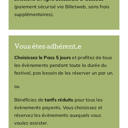
(paiement sécurisé
via
Billetweb, sans frais
supplémentaires).
Vous êtes adhérent.e
Choisissez le Pass 5 jours
et profitez de tous
les évènements pendant toute la durée du
festival, pas besoin de les réserver un par un.
ou
Bénéficiez de
tarifs réduits
pour tous les
évènements payants. Vous choisissez et
réservez les évènements auxquels vous
voulez assister.