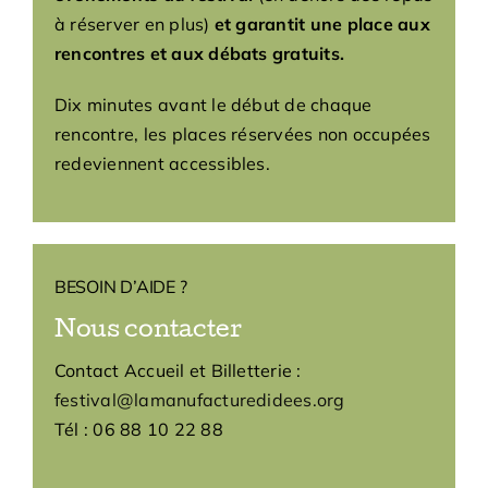
à réserver en plus)
et garantit une place aux
rencontres et aux débats gratuits.
Dix minutes avant le début de chaque
rencontre, les places réservées non occupées
redeviennent accessibles.
BESOIN D’AIDE ?
Nous contacter
Contact Accueil et Billetterie :
festival@lamanufacturedidees.org
Tél : 06 88 10 22 88