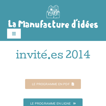
Passer
au
contenu
Toggle
Navigation
Édition 2026
invité.es 2014
Le festival
Billetterie
LE PROGRAMME EN PDF
Infos pratiques
LE PROGRAMME EN LIGNE