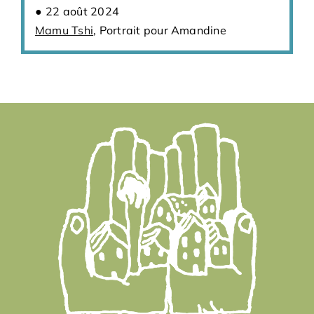
22 août 2024
Mamu Tshi
, Portrait pour Amandine