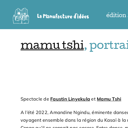
Passer
au
édition
contenu
mamu tshi
, portr
Spectacle de
Faustin Linyekula
et
Mamu Tshi
A l’été 2022, Amandine Ngindu, éminente danseu
voyagent ensemble dans la région du Kasaï à la 
Congo qu’il ne connait pas encore. Entre danse,