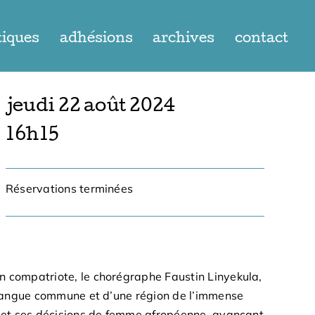
tiques
adhésions
archives
contact
jeudi 22 août 2024
16h15
Réservations terminées
 compatriote, le chorégraphe Faustin Linyekula,
 langue commune et d’une région de l’immense
 et ses décisions de femme afropéenne, avançant