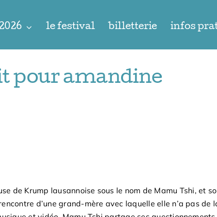
 2026
le festival
billetterie
infos pra
ait pour amandine
se de Krump lausannoise sous le nom de Mamu Tshi, et son
rencontre d’une grand-mère avec laquelle elle n’a pas de
 musique et vidéo, Mamu Tshi partage ses questionnements