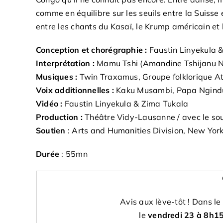
comme en équilibre sur les seuils entre la Suisse 
entre les chants du Kasaï, le Krump américain et
Conception et chorégraphie :
Faustin Linyekula 
Interprétation :
Mamu Tshi (Amandine Tshijanu N
Musiques :
Twin Traxamus, Groupe folklorique A
Voix additionnelles :
Kaku Musambi, Papa Ngindu
Vidéo :
Faustin Linyekula & Zima Tukala
Production :
Théâtre Vidy-Lausanne / avec le so
Soutien
: Arts and Humanities Division, New Yor
Durée
: 55mn
Avis aux lève-tôt ! Dans 
le
vendredi 23 à 8h1