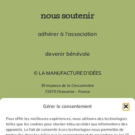
nous soutenir
adhérer à l’association
devenir bénévole
© LA MANUFACTURE D’IDÉES
35 impasse de la Cressonnière
71570 Chasselas – France
mentions légales
Gérer le consentement
Pour offrir les meilleures expériences, nous utilisons des technologies
telles que les cookies pour stocker et/ou accéder aux informations des
nous suivre
appareils. Le fait de consentir à ces technologies nous permettra de
traiter des données telles que le comportement de navigation ou les ID