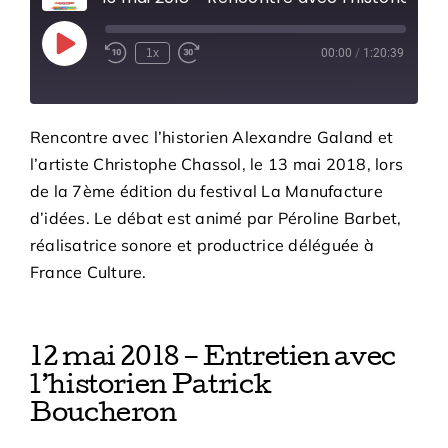
Bénévoles
Play
1x
00:00
/
1:20:39
Episode
Adhésions
Rencontre avec l’historien Alexandre Galand et
Archives
l’artiste Christophe Chassol, le 13 mai 2018, lors
de la 7ème édition du festival La Manufacture
Contact
d’idées. Le débat est animé par Péroline Barbet,
réalisatrice sonore et productrice déléguée à
France Culture.
12 mai 2018 – Entretien avec
l’historien Patrick
Boucheron