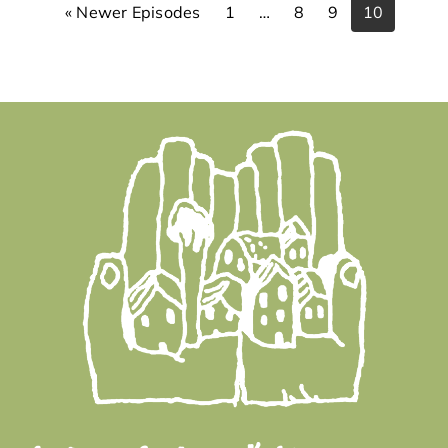
« Newer Episodes
1
…
8
9
10