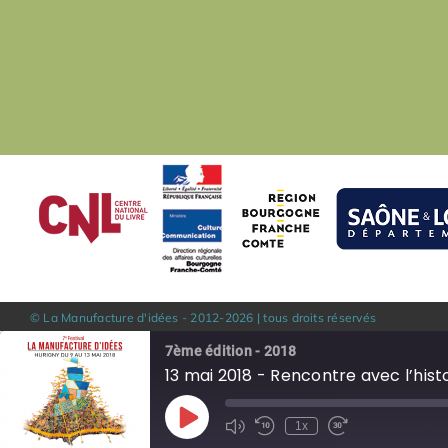
© La Manufacture d'idées - 2012-
2026
| tous droits réservés
7ème édition - 2018
13 mai 2018 - Rencontre avec l’hist
Play
1x
Episode