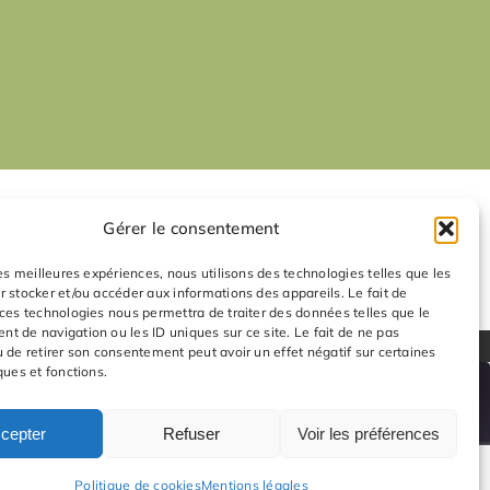
Gérer le consentement
les meilleures expériences, nous utilisons des technologies telles que les
r stocker et/ou accéder aux informations des appareils. Le fait de
 ces technologies nous permettra de traiter des données telles que le
t de navigation ou les ID uniques sur ce site. Le fait de ne pas
u de retirer son consentement peut avoir un effet négatif sur certaines
ques et fonctions.
cepter
Refuser
Voir les préférences
00:00
/
1:20:39
Politique de cookies
Mentions légales