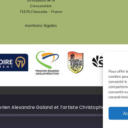
35 impasse de la
Cressonnière
71570 Chasselas – France
mentions légales
Pour offrir 
cookies pou
consentir à
comportemen
consentir o
caractéristi
orien Alexandre Galand et l’artiste Christophe Chassol
Ac