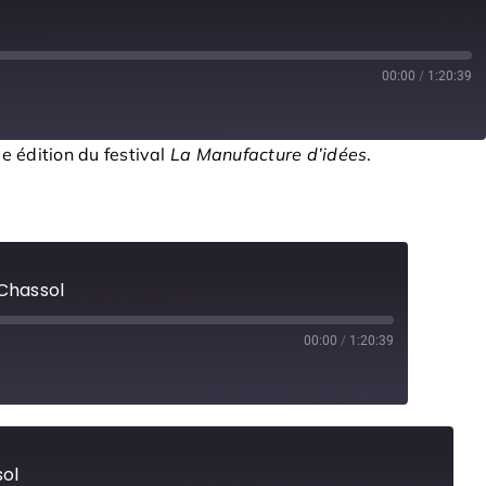
00:00
/
1:20:39
e édition du festival
La Manufacture d’idées
.
 Chassol
00:00
/
1:20:39
sol