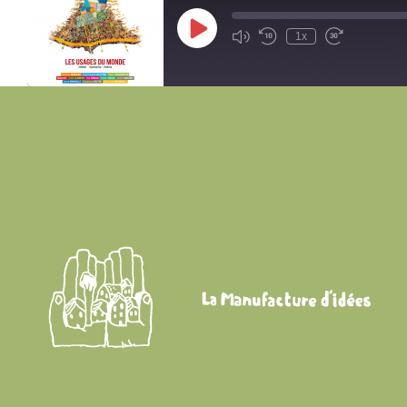
Play
1x
Episode