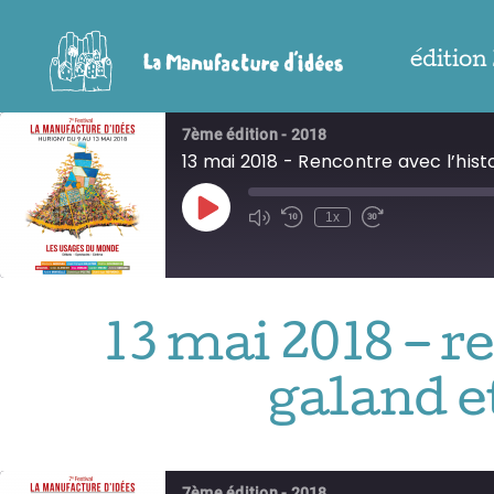
Passer
au
édition
contenu
7ème édition - 2018
13 mai 2018 - Rencontre avec l’hist
Play
1x
Episode
13 mai 2018 – r
galand et
7ème édition - 2018