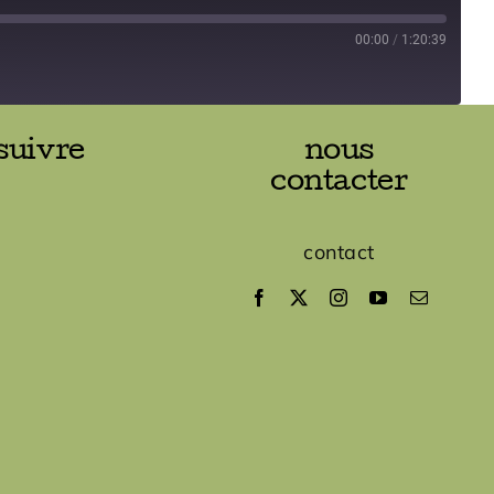
00:00
/
1:20:39
suivre
nous
contacter
contact