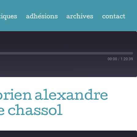
tiques
adhésions
archives
contact
00:00
/
1:20:39
torien alexandre
he chassol