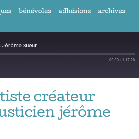
ques
bénévoles
adhésions
archives
en Jérôme Sueur
00:00
/
1:17:28
tiste créateur
usticien jérôme