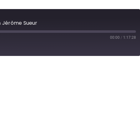
en Jérôme Sueur
00:00
/
1:17:28