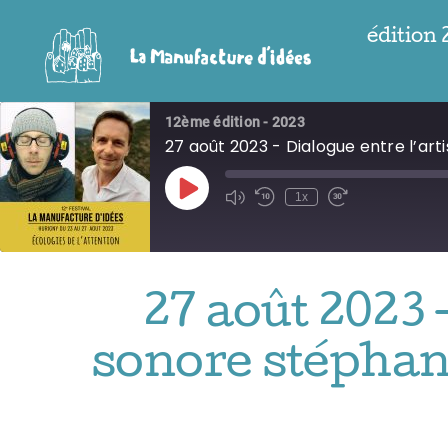
Passer
édition
au
contenu
12ème édition - 2023
27 août 2023 - Dialogue entre l’ar
Play
1x
Episode
27 août 2023 
sonore stéphan