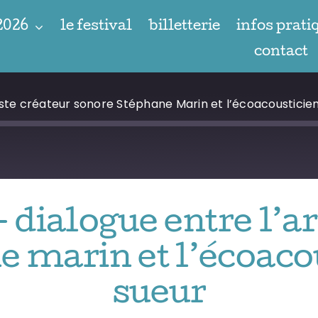
 2026
le festival
billetterie
infos prati
contact
tiste créateur sonore Stéphane Marin et l’écoacoustici
– dialogue entre l’ar
e marin et l’écoaco
sueur