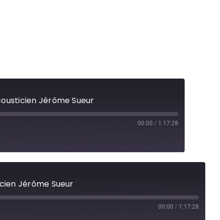
acousticien Jérôme Sueur
00:00
/
1:17:28
ticien Jérôme Sueur
00:00
/
1:17:28