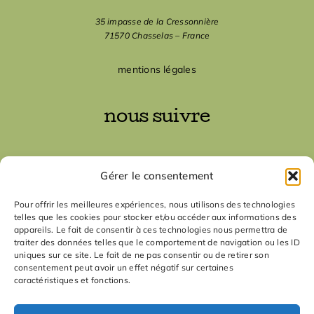
35 impasse de la Cressonnière
71570 Chasselas – France
mentions légales
nous suivre
nous contacter
Gérer le consentement
contact
Pour offrir les meilleures expériences, nous utilisons des technologies
telles que les cookies pour stocker et/ou accéder aux informations des
appareils. Le fait de consentir à ces technologies nous permettra de
traiter des données telles que le comportement de navigation ou les ID
uniques sur ce site. Le fait de ne pas consentir ou de retirer son
consentement peut avoir un effet négatif sur certaines
caractéristiques et fonctions.