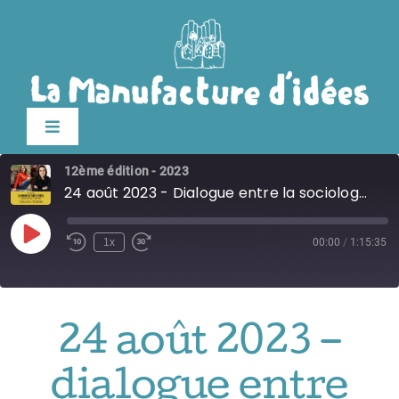
Passer
au
contenu
Toggle
Navigation
12ème édition - 2023
édition 2026
24 août 2023 - Dialogue entre la sociologue Christelle Gramaglia et la sociologue Benedikte Zitouni
Le festival
Play
1x
00:00
/
1:15:35
Episode
Billetterie
24 août 2023 –
Infos pratiques
dialogue entre