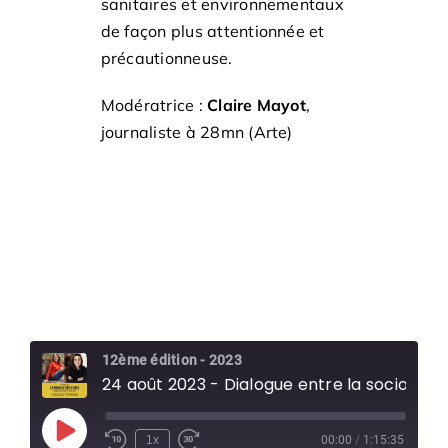
sanitaires et environnementaux
de façon plus attentionnée et
précautionneuse.
Modératrice :
Claire Mayot
,
journaliste à 28mn (Arte)
12ème édition - 2023
24 août 2023 - Dialogue entre la sociologue Christelle Gramaglia et la sociologue Benedikte Zitouni
Play
1x
00:00
/
1:15:35