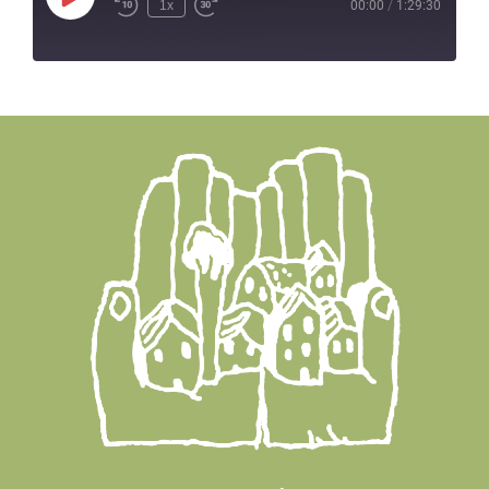
Play
1x
00:00
/
1:29:30
Episode