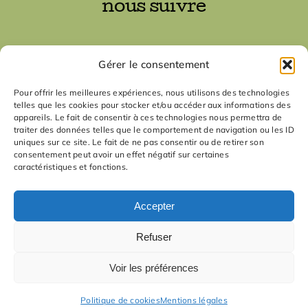
nous suivre
nous contacter
Gérer le consentement
contact
Pour offrir les meilleures expériences, nous utilisons des technologies
telles que les cookies pour stocker et/ou accéder aux informations des
appareils. Le fait de consentir à ces technologies nous permettra de
traiter des données telles que le comportement de navigation ou les ID
uniques sur ce site. Le fait de ne pas consentir ou de retirer son
consentement peut avoir un effet négatif sur certaines
caractéristiques et fonctions.
Accepter
© La Manufacture d'idées - 2012-
2026
| tous droits réservés
13ème édition - 2024
Refuser
21 août 2024 - Contre-cartographie et spatio-féminisme
Voir les préférences
Play
1x
00:00
/
1:29:30
Episode
Politique de cookies
Mentions légales