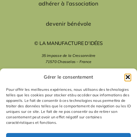
adhérer à l’association
devenir bénévole
© LA MANUFACTURE D’IDÉES
35 impasse de la Cressonnière
71570 Chasselas – France
mentions légales
Gérer le consentement
Pour offrir les meilleures expériences, nous utilisons des technologies
telles que les cookies pour stocker et/ou accéder aux informations des
nous suivre
appareils. Le fait de consentir à ces technologies nous permettra de
traiter des données telles que le comportement de navigation ou les ID
uniques sur ce site. Le fait de ne pas consentir ou de retirer son
nous contacter
consentement peut avoir un effet négatif sur certaines
caractéristiques et fonctions.
contact