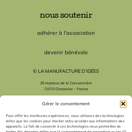
nous soutenir
adhérer à l’association
devenir bénévole
© LA MANUFACTURE D’IDÉES
35 impasse de la Cressonnière
71570 Chasselas – France
mentions légales
Gérer le consentement
Pour offrir les meilleures expériences, nous utilisons des technologies
telles que les cookies pour stocker et/ou accéder aux informations des
nous suivre
appareils. Le fait de consentir à ces technologies nous permettra de
traiter des données telles que le comportement de navigation ou les ID