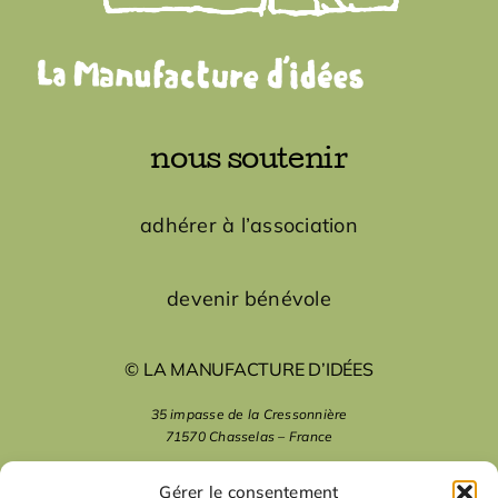
nous soutenir
adhérer à l’association
devenir bénévole
© LA MANUFACTURE D’IDÉES
35 impasse de la Cressonnière
71570 Chasselas – France
mentions légales
Gérer le consentement