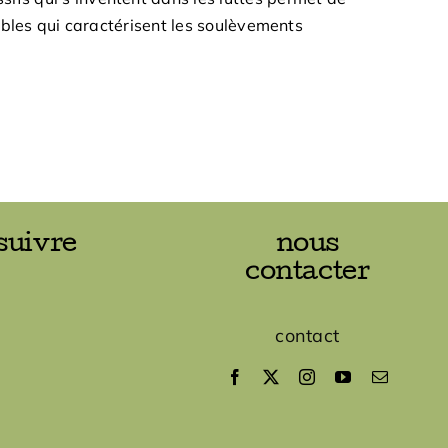
sibles qui caractérisent les soulèvements
suivre
nous
contacter
contact