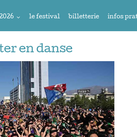
 2026
le festival
billetterie
infos pra
tter en danse