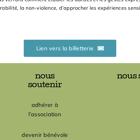
érabilité, la non-violence, d’approcher les expériences sen
Lien vers la billetterie
nous
nous 
soutenir
adhérer à
l’association
devenir bénévole