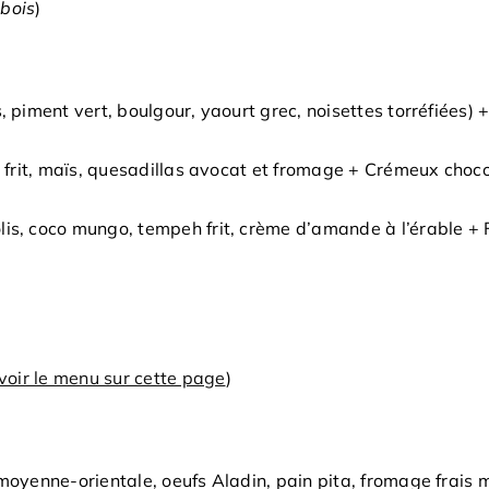
abois
)
s, piment vert, boulgour, yaourt grec, noisettes torréfiées)
ain frit, maïs, quesadillas avocat et fromage + Crémeux ch
lis, coco mungo, tempeh frit, crème d’amande à l’érable +
voir le menu sur cette page
)
enne-orientale, oeufs Aladin, pain pita, fromage frais ma