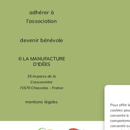
adhérer à
l’association
devenir bénévole
© LA MANUFACTURE
D’IDÉES
35 impasse de la
Cressonnière
71570 Chasselas – France
mentions légales
Pour offrir 
cookies pou
consentir à
comportemen
consentir o