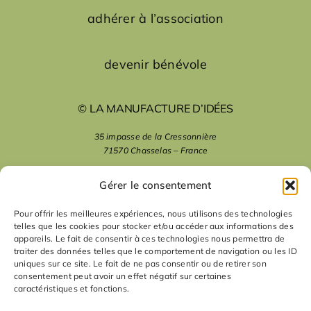
adhérer à l’association
devenir bénévole
© LA MANUFACTURE D’IDÉES
35 impasse de la Cressonnière
71570 Chasselas – France
mentions légales
Gérer le consentement
Pour offrir les meilleures expériences, nous utilisons des technologies
telles que les cookies pour stocker et/ou accéder aux informations des
nous suivre
appareils. Le fait de consentir à ces technologies nous permettra de
traiter des données telles que le comportement de navigation ou les ID
uniques sur ce site. Le fait de ne pas consentir ou de retirer son
nous contacter
consentement peut avoir un effet négatif sur certaines
caractéristiques et fonctions.