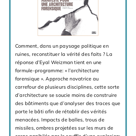
Comment, dans un paysage politique en
Lors de la réoccupation des villes de
ruines, reconstituer la vérité des faits ? La
Palestine au printemps 2002, l’armée
réponse d’Eyal Weizman tient en une
israélienne a utilisé une tactique inédite : au
formule-programme: « l’architecture
lieu de progresser dans les rues tortueuses
forensique ». Approche novatrice au
des vieux quartiers ou des camps de
carrefour de plusieurs disciplines, cette sorte
réfugiés, les soldats passaient de maison en
d’architecture se soucie moins de construire
maison, à travers murs et planchers, évitant
des bâtiments que d’analyser des traces que
ainsi de servir de cibles aux résistants
porte le bâti afin de rétablir des vérités
palestiniens. Cette méthode, «conceptualisée
menacées. Impacts de balles, trous de
» sous le nom de « géométrie inversée » par
missiles, ombres projetées sur les murs de
des généraux qui aiment à citer Debord,
corps annihilés par le souffle d’une explosion: