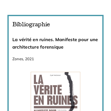
Bibliographie
La vérité en ruines. Manifeste pour une
À travers les murs
architecture forensique
La Fabrique, 2008
Zones, 2021