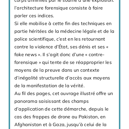
Deleuze et Guattari ou Derrida, représente
l’architecture forensique consiste à faire
un tournant postmoderne dans la guerre des
parler ces indices.
villes. Les territoires occupés sont ainsi
Si elle mobilise à cette fin des techniques en
devenus un laboratoire spatial pour de
partie héritées de la médecine légale et de la
nouvelles techniques d’attaque, d’occupation
police scientifique, c’est en les retournant
et de contrôle de populations, qui sont
contre la violence d’État, ses dénis et ses «
ensuite exportées aux frontières où se livre
fake news ». Il s’agit donc d’une « contre-
la guerre globale. Et inversement, la réflexion
forensique » qui tente de se réapproprier les
sur l’urbanisme est largement passée dans
moyens de la preuve dans un contexte
des centres de recherche où des militaires
d’inégalité structurelle d’accès aux moyens
travaillent sur l’art de construire / détruire en
de la manifestation de la vérité.
s’appuyant sur de pseudo-concepts
Au fil des pages, cet ouvrage illustré offre un
philosophiques. Mais Eyal Weizman montre
panorama saisissant des champs
que ces idées nouvelles – substrat d’une
d’application de cette démarche, depuis le
querelle des Anciens et des Modernes dans
cas des frappes de drone au Pakistan, en
l’armée israélienne – n’ont pas été
Afghanistan et à Gaza, jusqu’à celui de la
étrangères au fiasco libanais de l’été 2006.