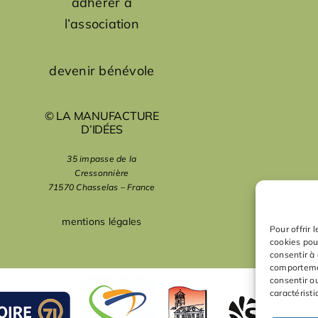
adhérer à
l’association
devenir bénévole
© LA MANUFACTURE
D’IDÉES
35 impasse de la
Cressonnière
71570 Chasselas – France
mentions légales
Pour offrir 
cookies pou
consentir à
comportemen
consentir o
caractéristi