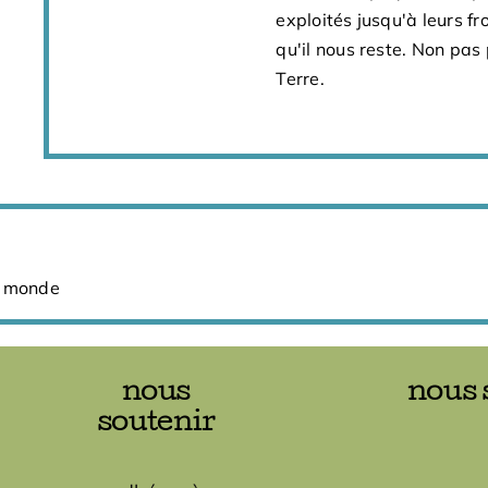
exploités jusqu'à leurs fr
qu'il nous reste. Non pas 
Terre.
u monde
nous
nous 
soutenir