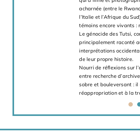
qui a filmé et photograp
génocide des Tutsi, c’est
acharnée (entre le Rwand
regard sur les violences 
l’Italie et l’Afrique du 
nos collusions. De compr
témoins encore vivants : 
humanité.
Le génocide des Tutsi, co
principalement raconté a
interprétations occidental
de leur propre histoire.
Nourri de réflexions sur l
entre recherche d’archives
sobre et bouleversant : il
réappropriation et à la t