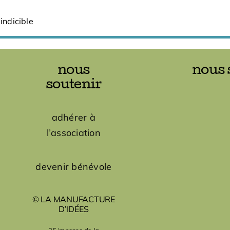
indicible
nous
nous 
soutenir
adhérer à
l’association
devenir bénévole
© LA MANUFACTURE
D’IDÉES