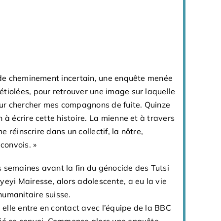
s de cheminement incertain, une enquête menée
rintemps 1994 dans un drame historique
tiolées, pour retrouver une image sur laquelle
mant la plus grande partie de la population
pour chercher mes compagnons de fuite. Quinze
.
 à écrire cette histoire. La mienne et à travers
ué cet événement que les auteurs et autrices
me réinscrire dans un collectif, la nôtre,
inaires du Rwanda, de Belgique, de France,
 convois. »
 propre saisissement d’abord et la manière
travail d’investigation, d’écriture ou de
s semaines avant la fin du génocide des Tutsi
 culturelles, idéologiques, sociales et politiques
i Mairesse, alors adolescente, a eu la vie
 génocide.
humanitaire suisse.
tématique, prémédité et planifié, est toujours
, elle entre en contact avec l’équipe de la BBC
t complexe de causalités. Interroger le