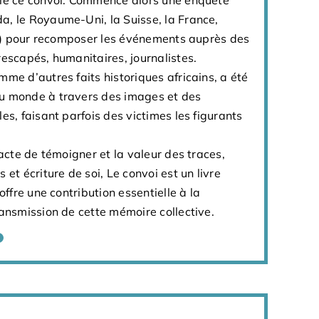
hié ce convoi. Commence alors une enquête
 tenter de comprendre les ressorts de notre
a, le Royaume-Uni, la Suisse, la France,
extrêmes, de notre morale, de nos lâchetés, de
Sud) pour recomposer les événements auprès des
endre aussi les contours de notre commune
rescapés, humanitaires, journalistes.
mme d’autres faits historiques africains, a été
u monde à travers des images et des
es, faisant parfois des victimes les figurants
’acte de témoigner et la valeur des traces,
 et écriture de soi, Le convoi est un livre
 offre une contribution essentielle à la
ransmission de cette mémoire collective.