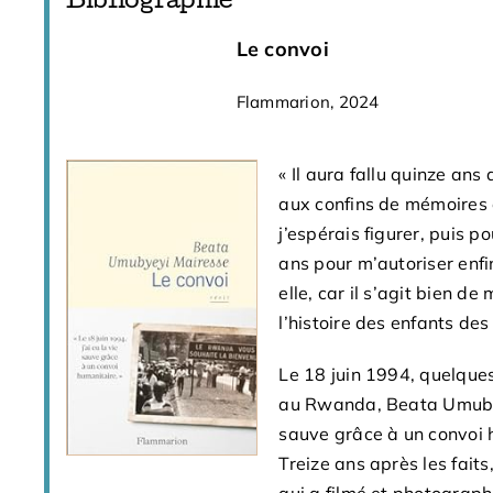
Bibliographie
Le convoi
Le choc
Flammarion, 2024
Gallimard, 2024
« Il aura fallu quinze an
Le Rwanda a sombré au p
aux confins de mémoires é
majeur : un génocide déci
j’espérais figurer, puis 
tutsi et dévastant le pays
ans pour m’autoriser enfin
C’est le choc qu’a provoq
elle, car il s’agit bien de 
du présent ouvrage, orig
l’histoire des enfants des
entendent explorer : leur
dont il a pu orienter leur 
Le 18 juin 1994, quelque
création. Puis les racines
au Rwanda, Beata Umubyey
de l’accomplissement du
sauve grâce à un convoi 
Car ce crime de masse sys
Treize ans après les faits
le fruit d’un enchaînemen