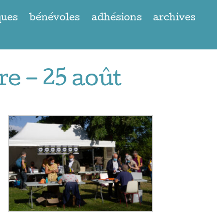
ques
bénévoles
adhésions
archives
re – 25 août