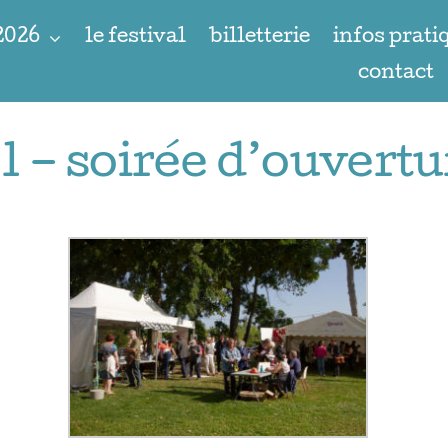
 2026
le festival
billetterie
infos prati
contact
 – soirée d’ouvertu