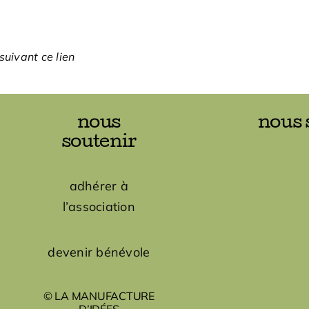
suivant ce lien
nous
nous 
soutenir
adhérer à
l’association
devenir bénévole
© LA MANUFACTURE
D’IDÉES