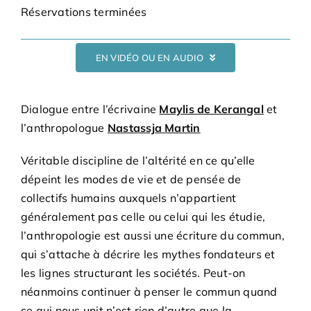
Adhésions
Réservations terminées
Archives
EN VIDÉO OU EN AUDIO
Contact
Dialogue entre l’écrivaine
Maylis de Kerangal
et
l’anthropologue
Nastassja Martin
Véritable discipline de l’altérité en ce qu’elle
dépeint les modes de vie et de pensée de
collectifs humains auxquels n’appartient
généralement pas celle ou celui qui les étudie,
l’anthropologie est aussi une écriture du commun,
qui s’attache à décrire les mythes fondateurs et
les lignes structurant les sociétés. Peut-on
néanmoins continuer à penser le commun quand
ce qui nous unit n’est rien d’autre que la