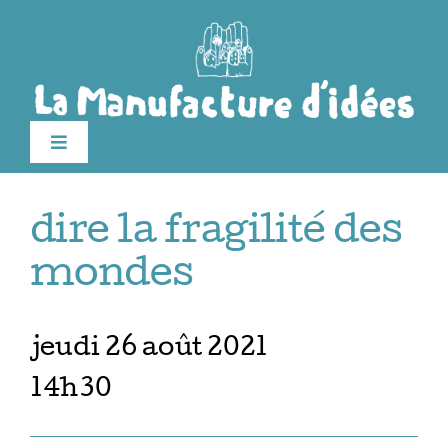
Passer
au
contenu
Toggle
Navigation
édition 2026
dire la fragilité des
Le festival
mondes
Billetterie
jeudi 26 août 2021
14h30
Infos pratiques