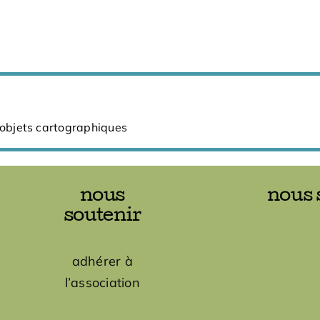
 objets cartographiques
nous
nous 
soutenir
adhérer à
l’association