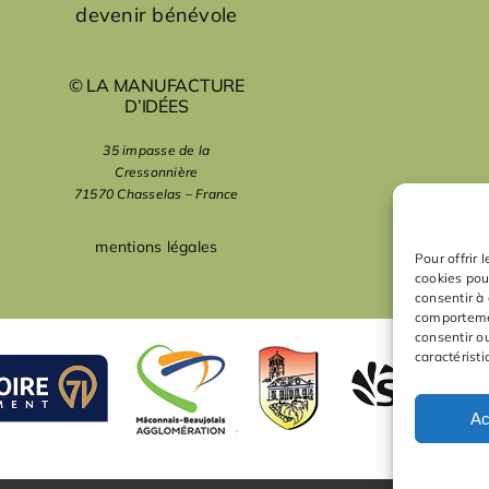
devenir bénévole
© LA MANUFACTURE
D’IDÉES
35 impasse de la
Cressonnière
71570 Chasselas – France
mentions légales
Pour offrir 
cookies pou
consentir à
comportemen
consentir o
caractéristi
Ac