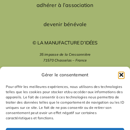
adhérer à l’association
devenir bénévole
© LA MANUFACTURE D’IDÉES
35 impasse de la Cressonnière
71570 Chasselas – France
mentions légales
Gérer le consentement
Pour offrir les meilleures expériences, nous utilisons des technologies
telles que les cookies pour stocker et/ou accéder aux informations des
nous suivre
appareils. Le fait de consentir à ces technologies nous permettra de
traiter des données telles que le comportement de navigation ou les ID
uniques sur ce site. Le fait de ne pas consentir ou de retirer son
nous contacter
consentement peut avoir un effet négatif sur certaines
caractéristiques et fonctions.