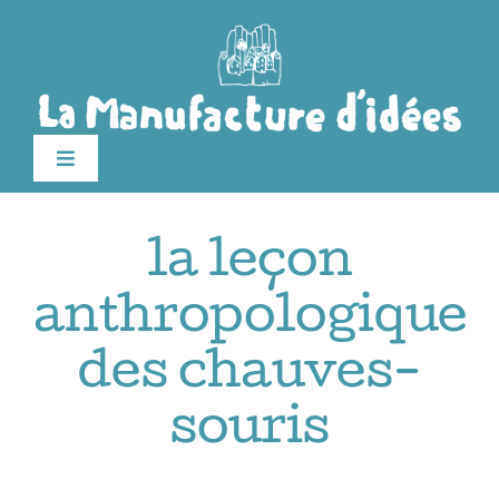
Passer
au
contenu
Toggle
Navigation
édition 2026
la leçon
Le festival
anthropologique
des chauves-
Billetterie
souris
Infos pratiques