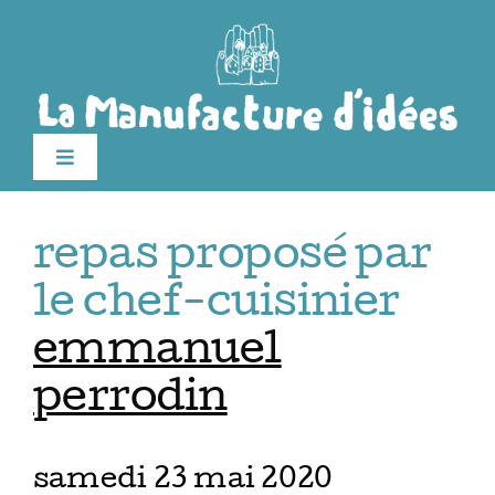
Passer
au
contenu
Toggle
Navigation
Édition 2026
repas proposé par
Le festival
le chef-cuisinier
emmanuel
Billetterie
perrodin
Infos pratiques
samedi 23 mai 2020