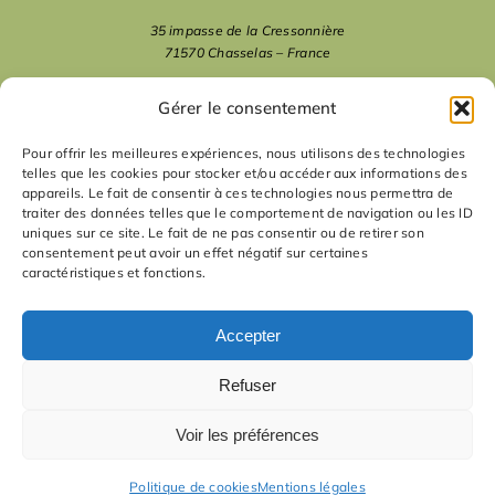
35 impasse de la Cressonnière
71570 Chasselas – France
mentions légales
Gérer le consentement
Pour offrir les meilleures expériences, nous utilisons des technologies
telles que les cookies pour stocker et/ou accéder aux informations des
nous suivre
appareils. Le fait de consentir à ces technologies nous permettra de
traiter des données telles que le comportement de navigation ou les ID
uniques sur ce site. Le fait de ne pas consentir ou de retirer son
nous contacter
consentement peut avoir un effet négatif sur certaines
caractéristiques et fonctions.
contact
Accepter
Refuser
Voir les préférences
Politique de cookies
Mentions légales