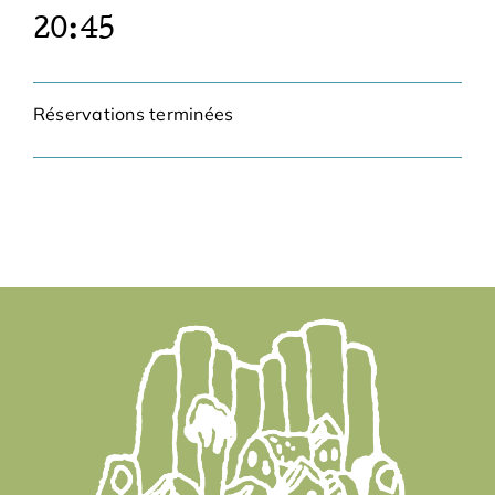
Bénévoles
20:45
Adhésions
Réservations terminées
Archives
Contact