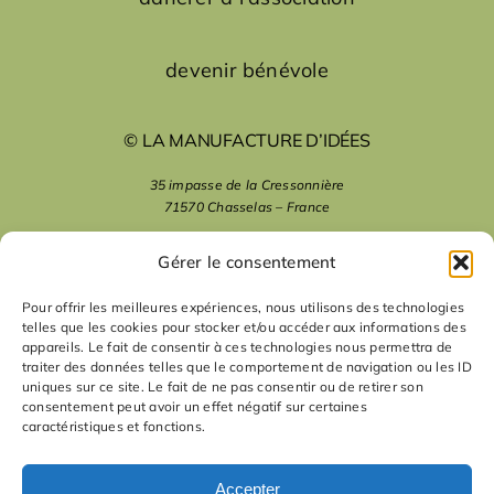
devenir bénévole
© LA MANUFACTURE D’IDÉES
35 impasse de la Cressonnière
71570 Chasselas – France
mentions légales
Gérer le consentement
Pour offrir les meilleures expériences, nous utilisons des technologies
telles que les cookies pour stocker et/ou accéder aux informations des
nous suivre
appareils. Le fait de consentir à ces technologies nous permettra de
traiter des données telles que le comportement de navigation ou les ID
uniques sur ce site. Le fait de ne pas consentir ou de retirer son
nous contacter
consentement peut avoir un effet négatif sur certaines
caractéristiques et fonctions.
contact
Accepter