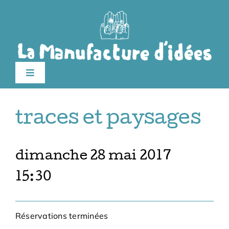
Passer
au
contenu
Toggle
Navigation
Édition 2026
traces et paysages
Le festival
dimanche 28 mai 2017
Billetterie
15:30
Infos pratiques
Réservations terminées