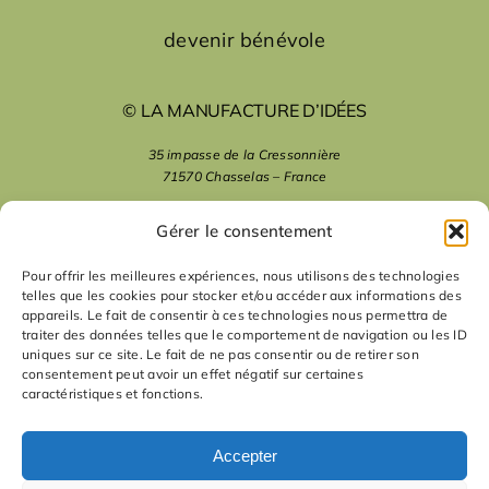
devenir bénévole
© LA MANUFACTURE D’IDÉES
35 impasse de la Cressonnière
71570 Chasselas – France
mentions légales
Gérer le consentement
Pour offrir les meilleures expériences, nous utilisons des technologies
telles que les cookies pour stocker et/ou accéder aux informations des
nous suivre
appareils. Le fait de consentir à ces technologies nous permettra de
traiter des données telles que le comportement de navigation ou les ID
uniques sur ce site. Le fait de ne pas consentir ou de retirer son
nous contacter
consentement peut avoir un effet négatif sur certaines
caractéristiques et fonctions.
contact
Accepter