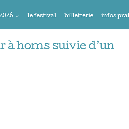
 2026
le festival
billetterie
infos pra
ur à homs suivie d’un