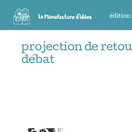
Passer
au
édition
contenu
projection de reto
débat