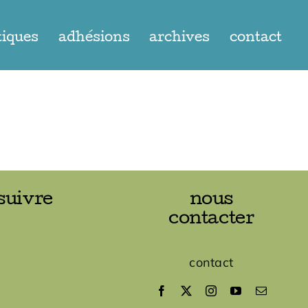
tiques
adhésions
archives
contact
suivre
nous
contacter
contact