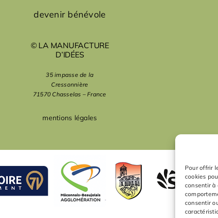
devenir bénévole
© LA MANUFACTURE
D’IDÉES
35 impasse de la
Cressonnière
71570 Chasselas – France
mentions légales
Pour offrir 
cookies pou
consentir à
comportemen
consentir o
caractéristi