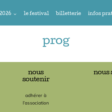
 2026
le festival
billetterie
infos pra
prog
nous
nous 
soutenir
adhérer à
l’association