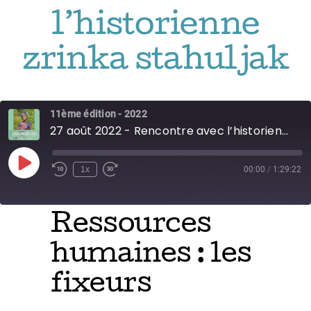
Adhésions
l’historienne
Archives
zrinka stahuljak
Contact
11ème édition - 2022
27 août 2022 - Rencontre avec l’historienne Zrinka Stahuljak
Play
1x
00:00
/
1:29:22
Episode
Ressources
humaines : les
fixeurs