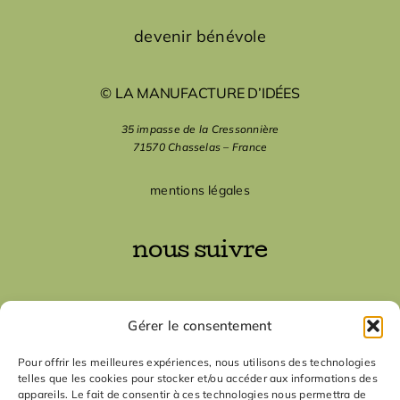
devenir bénévole
© LA MANUFACTURE D’IDÉES
35 impasse de la Cressonnière
71570 Chasselas – France
mentions légales
nous suivre
nous contacter
Gérer le consentement
contact
Pour offrir les meilleures expériences, nous utilisons des technologies
telles que les cookies pour stocker et/ou accéder aux informations des
appareils. Le fait de consentir à ces technologies nous permettra de