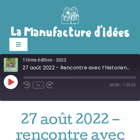
Passer
au
contenu
Toggle
Navigation
11ème édition - 2022
édition 2026
27 août 2022 - Rencontre avec l’historienne Zrinka Stahuljak
Le festival
Play
1x
00:00
/
1:29:22
Episode
Billetterie
27 août 2022 –
Infos pratiques
rencontre avec