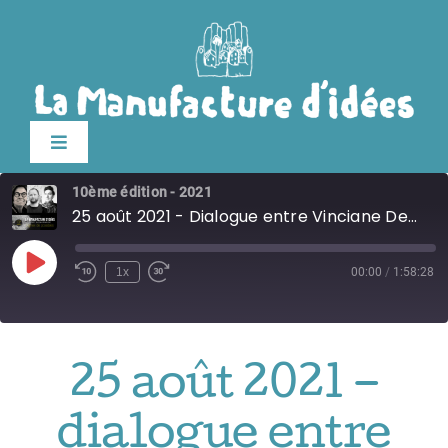
Passer
au
contenu
Toggle
Navigation
10ème édition - 2021
Édition 2026
25 août 2021 - Dialogue entre Vinciane Despret, Marion Neumann et Tomas Saraceno
Le festival
Play
1x
00:00
/
1:58:28
Episode
Billetterie
25 août 2021 –
Infos pratiques
dialogue entre