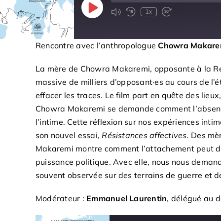
Play
1x
Episode
Rencontre avec l’anthropologue
Chowra Makare
La mère de Chowra Makaremi, opposante à la Répu
massive de milliers d’opposant·es au cours de l’
effacer les traces. Le film part en quête des lieu
Chowra Makaremi se demande comment l’absence d
l’intime. Cette réflexion sur nos expériences intim
son nouvel essai,
Résistances affectives.
Des mèr
Makaremi montre comment l’attachement peut deven
puissance politique. Avec elle, nous nous demand
souvent observée sur des terrains de guerre et de v
Modérateur :
Emmanuel Laurentin
, délégué au 