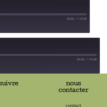
00:00
/
1:19:49
00:00
/
1:19:49
suivre
nous
contacter
contact