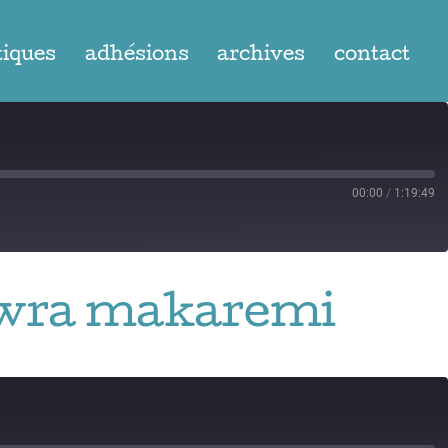
tiques
adhésions
archives
contact
00:00
/
1:19:49
howra makaremi