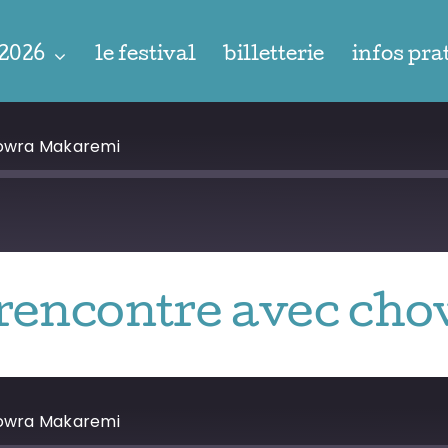
 2026
le festival
billetterie
infos pra
howra Makaremi
– rencontre avec c
howra Makaremi