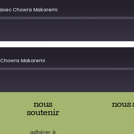
e avec Chowra Makaremi
c Chowra Makaremi
nous
nous 
soutenir
adhérer à