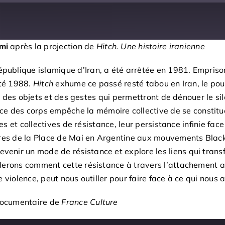
mi
après la projection de
Hitch. Une histoire iranienne
blique islamique d’Iran, a été arrêtée en 1981. Emprisonné
été 1988.
Hitch
exhume ce passé resté tabou en Iran, le pouvo
x, des objets et des gestes qui permettront de dénouer le si
es corps empêche la mémoire collective de se constituer 
es et collectives de résistance, leur persistance infinie fac
es de la Place de Mai en Argentine aux mouvements Black
ir un mode de résistance et explore les liens qui transfor
erons comment cette résistance à travers l’attachement aux 
iolence, peut nous outiller pour faire face à ce qui nous ar
documentaire de
France Culture