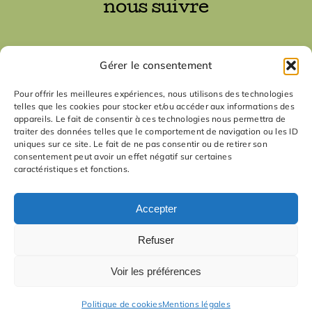
nous suivre
nous contacter
Gérer le consentement
contact
Pour offrir les meilleures expériences, nous utilisons des technologies
telles que les cookies pour stocker et/ou accéder aux informations des
appareils. Le fait de consentir à ces technologies nous permettra de
traiter des données telles que le comportement de navigation ou les ID
uniques sur ce site. Le fait de ne pas consentir ou de retirer son
consentement peut avoir un effet négatif sur certaines
caractéristiques et fonctions.
Accepter
© La Manufacture d'idées - 2012-
2026
| tous droits réservés
9ème édition - 2020
Refuser
23 août 2020 - Dialogue entre Matthieu Duperrex et Bruno Latour
Voir les préférences
Play
1x
00:00
/
1:28:07
Episode
Politique de cookies
Mentions légales