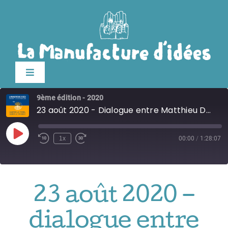
Passer
au
contenu
Toggle
Navigation
9ème édition - 2020
édition 2026
23 août 2020 - Dialogue entre Matthieu Duperrex et Bruno Latour
Le festival
Play
1x
00:00
/
1:28:07
Episode
Billetterie
23 août 2020 –
Infos pratiques
dialogue entre