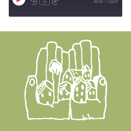
Play
1x
00:00
/
1:28:07
Episode