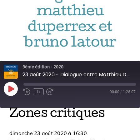
Adhésions
matthieu
Archives
duperrex et
bruno latour
Contact
9ème édition - 2020
23 août 2020 - Dialogue entre Matthieu Duperrex et Bruno Latour
Play
1x
00:00
/
1:28:07
Episode
Zones critiques
dimanche 23 août 2020
à
16:30