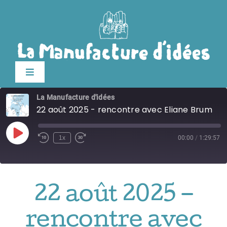
Passer
au
contenu
Toggle
Navigation
La Manufacture d'idées
édition 2026
22 août 2025 - rencontre avec Eliane Brum
Le festival
Play
1x
00:00
/
1:29:57
Episode
Billetterie
22 août 2025 –
Infos pratiques
rencontre avec