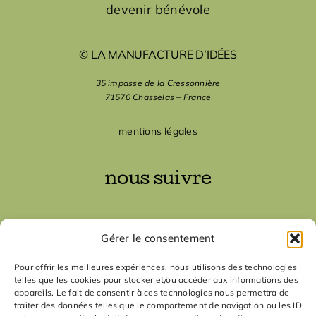
devenir bénévole
© LA MANUFACTURE D’IDÉES
35 impasse de la Cressonnière
71570 Chasselas – France
mentions légales
nous suivre
nous contacter
Gérer le consentement
contact
Pour offrir les meilleures expériences, nous utilisons des technologies
telles que les cookies pour stocker et/ou accéder aux informations des
appareils. Le fait de consentir à ces technologies nous permettra de
traiter des données telles que le comportement de navigation ou les ID