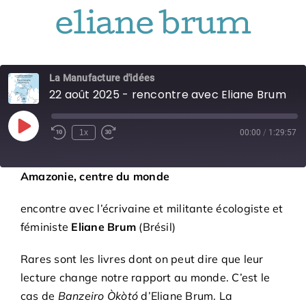
Adhésions
eliane brum
Archives
La Manufacture d'idées
22 août 2025 - rencontre avec Eliane Brum
Contact
Play
1x
00:00
/
1:29:57
Episode
Amazonie, centre du monde
encontre avec l’écrivaine et militante écologiste et
féministe
Eliane Brum
(Brésil)
Rares sont les livres dont on peut dire que leur
lecture change notre rapport au monde. C’est le
cas de
Banzeiro Òkòtó
d’Eliane Brum. La