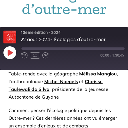
Bénévoles
d’outre-mer
Adhésions
13ème édition - 2024
22 août 2024- Écologies d'outre-mer
Archives
Play
1x
00:00
/
1:30:45
Episode
Contact
Table-ronde avec la géographe
Mélissa Manglou
,
l’anthropologue
Michel Naepels
et
Clarisse
Taulewali da Silva
, présidente de la Jeunesse
Autochtone de Guyane
Comment penser l’écologie politique depuis les
Outre-mer ? Ces dernières années ont vu émerger
un ensemble d’enjeux et de combats