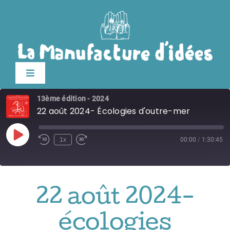
Passer
au
contenu
Toggle
Navigation
13ème édition - 2024
Édition 2026
22 août 2024- Écologies d'outre-mer
Le festival
Play
1x
00:00
/
1:30:45
Episode
Billetterie
22 août 2024-
Infos pratiques
écologies