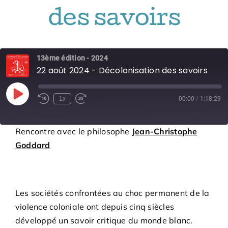
Bénévoles
des savoirs
Adhésions
13ème édition - 2024
22 août 2024 - Décolonisation des savoirs
Archives
Play
1x
00:00
/
1:18:29
Episode
Contact
Rencontre avec le philosophe
Jean-Christophe
Goddard
Les sociétés confrontées au choc permanent de la
violence coloniale ont depuis cinq siècles
développé un savoir critique du monde blanc.