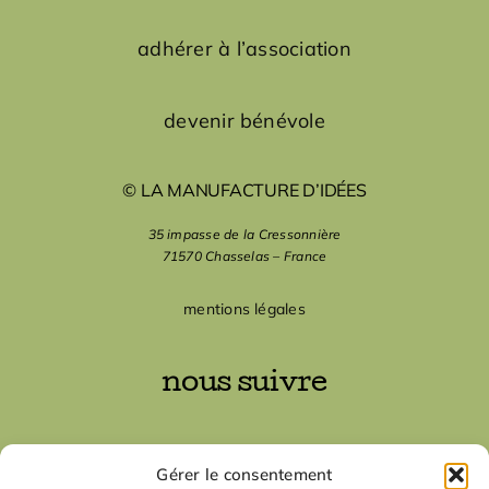
adhérer à l’association
devenir bénévole
© LA MANUFACTURE D’IDÉES
35 impasse de la Cressonnière
71570 Chasselas – France
mentions légales
nous suivre
nous contacter
Gérer le consentement