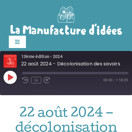
Passer
au
contenu
Toggle
Navigation
13ème édition - 2024
Édition 2026
22 août 2024 - Décolonisation des savoirs
Le festival
Play
1x
00:00
/
1:18:29
Episode
Billetterie
22 août 2024 –
Infos pratiques
décolonisation