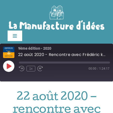
Passer
au
contenu
Toggle
Navigation
9ème édition - 2020
édition 2026
22 août 2020 - Rencontre avec Frédéric keck
Le festival
Play
1x
00:00
/
1:24:17
Episode
Billetterie
22 août 2020 –
Infos pratiques
rencontre avec