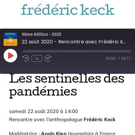
Adhésions
frédéric keck
Archives
9ème édition - 2020
22 août 2020 - Rencontre avec Frédéric keck
Contact
Play
1x
00:00
/
1:24:17
Episode
Les sentinelles des
pandémies
samedi 22 août 2020
à
14:00
Rencontre avec l’anthropologue
Frédéric Keck
Modératrice :
Anaïs Kien
(Journaliste à France